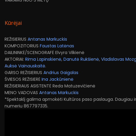
VAIKAMS NUO 3 METŲ
Kūrėjai
REŽISIERIUS
Antanas Markuckis
KOMPOZITORIUS
Faustas Latėnas
DAILININKĖ/SCENOGRAFĖ Elvyra Vilkienė
AKTORIAI:
Rima Lapinskienė
,
Danutė Rukšienė
,
Vladislavas Mozg
Auksė Vainauskaitė
.
GARSO REŽISIERIUS
Andrius Gaigalas
ŠVIESOS REŽISIERĖ
Ina Jackūnienė
REŽISIERIAUS ASISTENTĖ Reda Matuzevičienė
MENO VADOVAS
Antanas Markuckis
*Spektaklį galima apmokėti Kultūros paso paslauga. Daugiau 
numeriu 867797335.