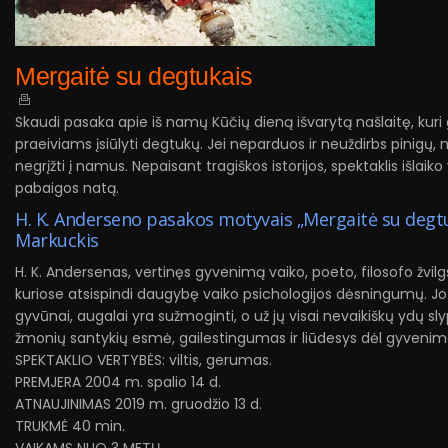
Mergaitė su degtukais
Skaudi pasaka apie iš namų Kūčių dieną išvarytą našlaitę, kur
praeiviams įsiūlyti degtukų. Jei neparduos ir neuždirbs pinigų, 
negrįžti į namus. Nepaisant tragiškos istorijos, spektaklis išlaiko v
pabaigos natą.
H. K. Anderseno pasakos motyvais „Mergaitė su degtuk
Markuckis
H. K. Andersenas, vertinęs gyvenimą vaiko, poeto, filosofo žvilg
kuriose atsispindi daugybę vaiko psichologijos dėsningumų. Jo 
gyvūnai, augalai yra sužmoginti, o už jų visai nevaikiškų ydų sl
žmonių santykių esmė, gailestingumas ir liūdesys dėl gyveni
SPEKTAKLIO VERTYBĖS: viltis, gerumas.
PREMJERA 2004 m. spalio 14 d.
ATNAUJINIMAS 2019 m. gruodžio 13 d.
TRUKMĖ 40 min.