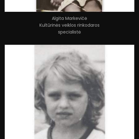
Algita Markevičė
Kultūrinės veiklos rinkodaros
specialistė