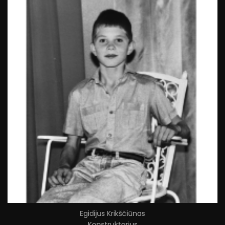
Egidijus Krikščiūnas
Konstruktorius