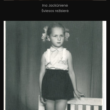
Ina Jackūnienė
Šviesos režisierė