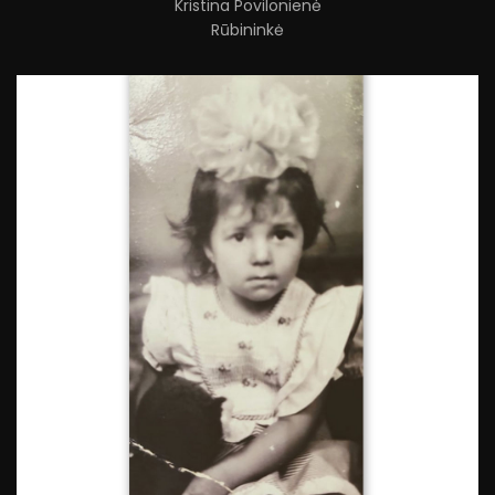
Kristina Povilonienė
Rūbininkė