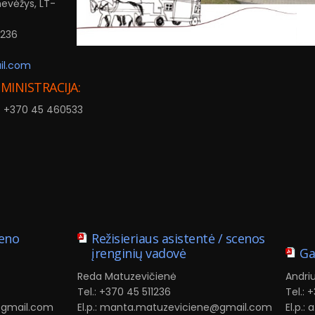
nevėžys, LT-
1236
il.com
DMINISTRACIJA:
 / +370 45 460533
Meno
Režisieriaus asistentė / scenos
įrenginių vadovė
Ga
Reda Matuzevičienė
Andri
Tel.: +370 45 511236
Tel.:
s@gmail.com
El.p.: manta.matuzeviciene@gmail.com
El.p.