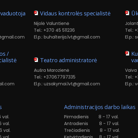
avaduotoja
Vidaus kontrolės specialistė
Ūk
Nijolė Valuntienė
Jolan
Tel.: +370 45 511236
Tel.: 
t@gmail.com
El.p.: buhalterija.lvt@gmail.com
El.p.
os /
Ku
ialistė
Teatro administratorė
va
Aušra Marozienė
Vaiva
Tel.: +37067797335
Tel.: 
mail.com
El.p.: uzsakymai.lvt@gmail.com
El.p.
s
Administracijos darbo laikas
val.
Pirmadienis 8 - 17 val.
 val.
Antradienis 8 - 17 val.
 val.
Trečiadienis 8 - 17 val.
 val.
Ketvirtadienis 8 - 17 val.