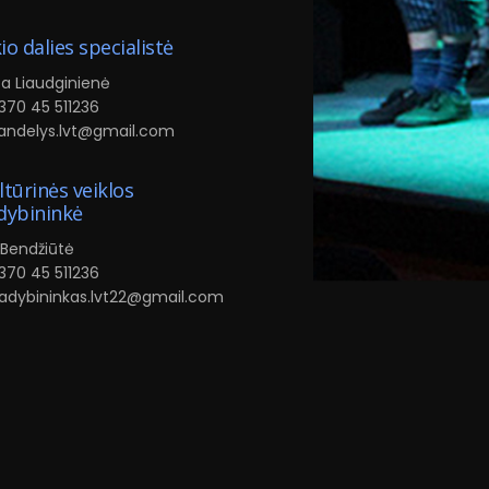
io dalies specialistė
ta Liaudginienė
+370 45 511236
: sandelys.lvt@gmail.com
ltūrinės veiklos
dybininkė
 Bendžiūtė
+370 45 511236
: vadybininkas.lvt22@gmail.com