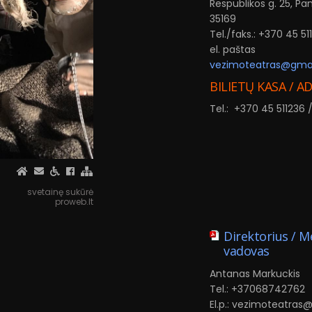
Respublikos g. 25, Pa
35169
Tel./faks.: +370 45 51
el. paštas
vezimoteatras@gma
BILIETŲ KASA / A
Tel.: +370 45 511236
svetainę sukūrė
proweb.lt
Direktorius / 
vadovas
Antanas Markuckis
Tel.: +37068742762
El.p.: vezimoteatra