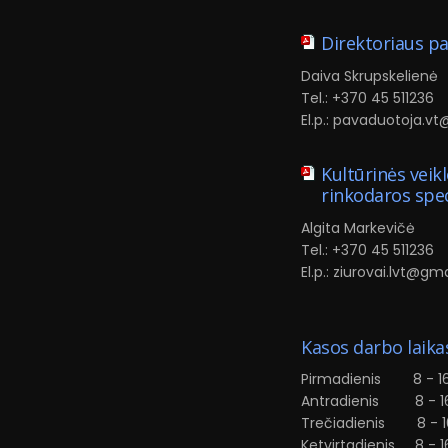
Direktoriaus p
Daiva Skrupskelienė
Tel.: +370 45 511236
El.p.: pavaduotoja.v
Kultūrinės veikl
rinkodaros spec
Algita Markevičė
Tel.: +370 45 511236
El.p.: ziurovai.lvt@g
Kasos darbo laika
Pirmadienis 8 - 16 
Antradienis 8 - 16
Trečiadienis 8 - 16
Ketvirtadienis 8 - 16