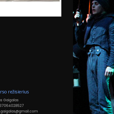
rso režisierius
us Gaigalas
 +37064028527
: a.gaigalas@gmail.com