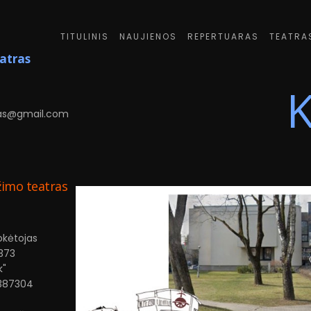
TITULINIS
NAUJIENOS
REPERTUARAS
TEATRA
eatras
K
6
as@gmail.com
žimo teatras
okėtojas
373
k"
387304