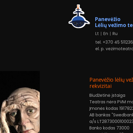
Panevėžio
Lėlių vežimo t
Lt
En
Ru
tel. +370
4
5 51123
el. p.
vezimoteatr
Panevėžio lėlių ve
rekvizitai
Biudžetinė įstaiga
Teatras nėra PVM m
Įmonės kodas 191782
AB bankas "Swedban
a/s LT287300010002
Banko kodas 73000