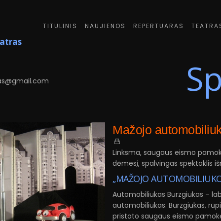
TITULINIS
NAUJIENOS
REPERTUARAS
TEATRA
eatras
Sp
6
as@gmail.com
Mažojo automobiliuk
Linksma, saugaus eismo pamokė
dėmesį, spalvingas spektaklis iš
„MAŽOJO AUTOMOBILIUKO NU
Automobiliukas Burzgiukas – lab
automobiliukas. Burzgiukas, r
pristato saugaus eismo pamokėl