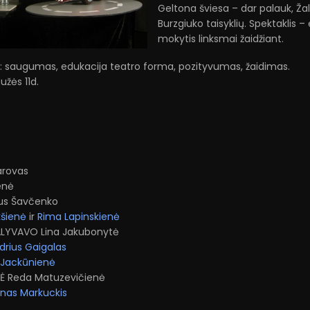
Geltona šviesa – dar palauk, Žalia
Burzgiuko taisyklių. Spektaklis 
mokytis linksmai žaidžiant.
: saugumas, edukacija teatro forma, pozityvumas, žaidimas.
užės 11d.
tarovas
ienė
us Šavčenko
šienė
ir
Rima Lapinskienė
ALYVAVO Lina Jakubonytė
drius Gaigalas
 Jackūnienė
TĖ Reda Matuzevičienė
nas Markuckis