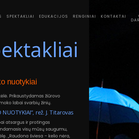
S
SPEKTAKLIAI
EDUKACIJOS
RENGINIAI
KONTAKTAI
DA
ektakliai
o nuotykiai
lė. Prikaustydamas žiūrovo
moko labai svarbių žinių.
OTYKIAI“, rež. J. Titarovas
ai atsargus ir protingas
ūpindamasis visų mūsų saugumu,
ę. „Raudona šviesa – kelio nėra,