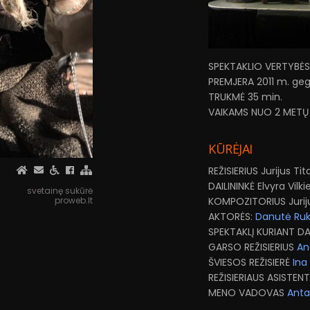
SPEKTAKLIO VERTYBĖS
PREMJERA 2011 m. geg
TRUKMĖ 35 min.
VAIKAMS NUO 2 METŲ
KŪRĖJAI
REŽISIERIUS Jurijus Ti
DAILININKĖ Elvyra Vilk
svetainę sukūrė
KOMPOZITORIUS Jurij
proweb.lt
AKTORĖS:
Danutė Ruk
SPEKTAKLĮ KURIANT D
GARSO REŽISIERIUS
An
ŠVIESOS REŽISIERĖ
Ina
REŽISIERIAUS ASISTEN
MENO VADOVAS
Anta