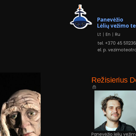
Panevėžio
Lėlių vežimo t
Lt
En
Ru
tel. +370
4
5 51123
el. p.
vezimoteatr
Režisierius 
Panevėžio lėlių vežimo