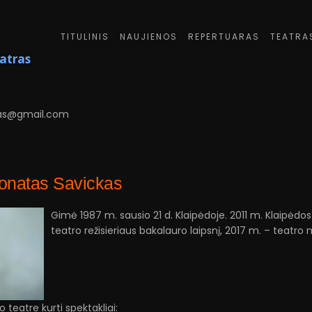
TITULINIS
NAUJIENOS
REPERTUARAS
TEATRA
eatras
6
as@gmail.com
Donatas Savickas
Gimė 1987 m. sausio 21 d. Klaipėdoje. 2011 m. Klaipėdos
teatro režisieriaus bakalauro laipsnį, 2017 m. – teatro 
 teatre kurti spektakliai: