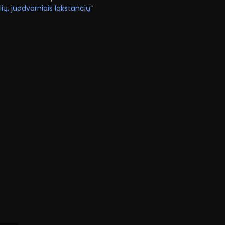
lių, juodvarniais lakstančių
“