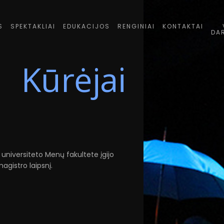
S
SPEKTAKLIAI
EDUKACIJOS
RENGINIAI
KONTAKTAI
DA
Kūrėjai
 universiteto Menų fakultete įgijo
magistro laipsnį.