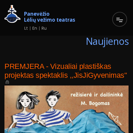
Panevėžio
Lėlių vežimo teatras
Lt
En
Ru
Naujienos
PREMJERA - Vizualiai plastiškas
projektas spektaklis ,,JisJiGyvenimas"