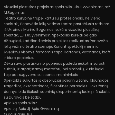
Vizualiai plastiškas projektas spektaklis ,,JisJiGyvenimas“, rež.
M.Bogomas.
Teatro kūrybinė trupė, kartu su profesionalia, ne vieną
spektaklį Panevėžio lėlių vežimo teatre pastačiusia režisierė
iš Ukrainos Marina Bogomas sukūrė vizualiai plastišką
spektaklį ,,JisJiGyvenimas“. Spektaklio kūrėjai be galo
džiaugiasi, kad šiandieninis projektas realizuotas Panevėžio
lėlių vežimo teatro scenoje. Kuriant spektaklį meniniu
įkvėpimu visomis formomis tapo: kartonas, vatmanas, kraft
ir biuro popierius.
Dėka savo plastiškumo popierius padeda ieškoti ir surasti
subtilių ir atpažįstamų metaforų bei simbolių, kurie lygiai
taip pat sugyvena su scenos menininkais.
Spektaklis sukurtas iš absoliučiai poliarinių žanrų: klounados,
tragedijos, ekscentriados, filosofinės parabolės. Toks žanrų
derinys leido išplėsti sceninių eksperimentų lauką ir šnekėtis
su žiūrovais be žodžių.
Apie ką spektaklis?
Apie Ją. Apie Jį. Apie Gyvenimą.
O gal ir apie Jus.