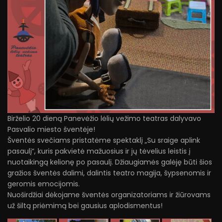
Birželio 20 dieną Panevėžio lėlių vežimo teatras dalyvavo
Pasvalio miesto šventėje!
Šventės svečiams pristatėme spektaklį „Su sraige aplink
pasaulį“, kuris pakvietė mažuosius ir jų tėvelius leistis į
nuotaikingą kelionę po pasaulį. Džiaugiamės galėję būti šios
gražios šventės dalimi, dalintis teatro magija, šypsenomis ir
geromis emocijomis.
Nuoširdžiai dėkojame šventės organizatoriams ir žiūrovams
už šiltą priėmimą bei gausius aplodismentus!