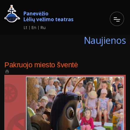
Panevėžio
Lėlių vežimo teatras
Lt
En
Ru
Naujienos
Pakruojo miesto šventė