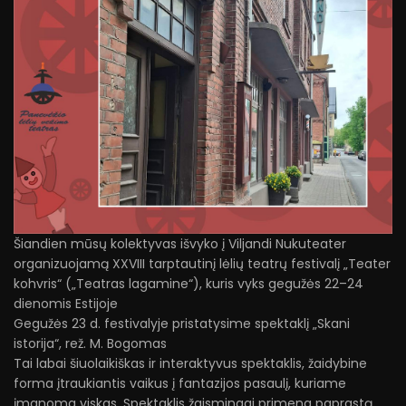
Šiandien mūsų kolektyvas išvyko į Viljandi Nukuteater
organizuojamą XXVIII tarptautinį lėlių teatrų festivalį „Teater
kohvris“ („Teatras lagamine“), kuris vyks gegužės 22–24
dienomis Estijoje
Gegužės 23 d. festivalyje pristatysime spektaklį „Skani
istorija“, rež. M. Bogomas
Tai labai šiuolaikiškas ir interaktyvus spektaklis, žaidybine
forma įtraukiantis vaikus į fantazijos pasaulį, kuriame
įmanoma viskas. Spektaklis žaismingai primena paprastą,