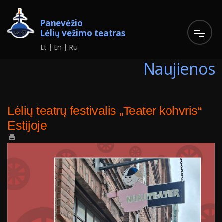
Panevėžio
Lėlių vežimo teatras
Lt
En
Ru
Naujienos
Lėlių teatrų festivalis „Teater kohvris“
Estijoje