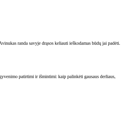
 Avinukas randa savyje drąsos keliauti ieškodamas būdų jai padėti.
yvenimo patirtimi ir išmintimi: kaip palinkėti gausaus derliaus,