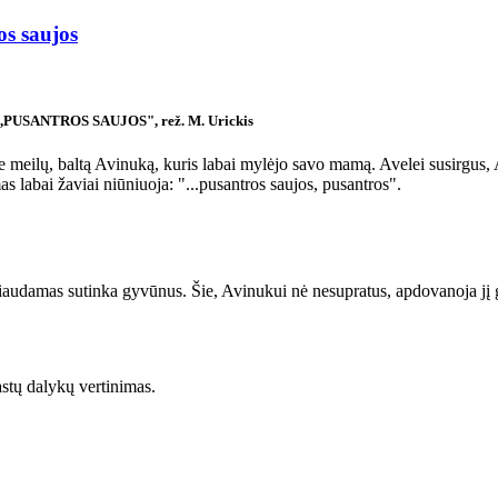
os saujos
 ,,PUSANTROS SAUJOS", rež. M. Urickis
pie meilų, baltą Avinuką, kuris labai mylėjo savo mamą. Avelei susirgus,
s labai žaviai niūniuoja: "...pusantros saujos, pusantros".
liaudamas sutinka gyvūnus. Šie, Avinukui nė nesupratus, apdovanoja jį g
tų dalykų vertinimas.