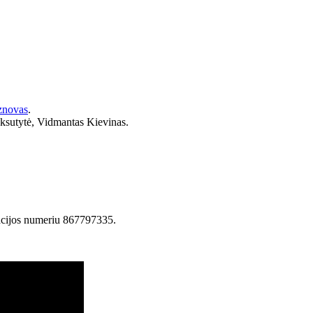
znovas
.
ytė, Vidmantas Kievinas.
acijos numeriu 867797335.