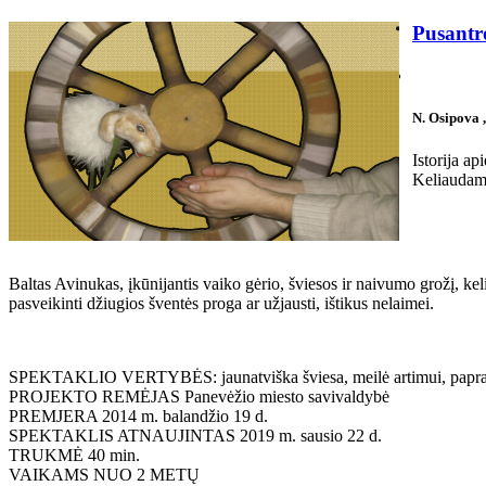
Pusantr
N. Osipova
Istorija a
Keliaudama
Baltas Avinukas, įkūnijantis vaiko gėrio, šviesos ir naivumo grožį, ke
pasveikinti džiugios šventės proga ar užjausti, ištikus nelaimei.
SPEKTAKLIO VERTYBĖS: jaunatviška šviesa, meilė artimui, papras
PROJEKTO REMĖJAS Panevėžio miesto savivaldybė
PREMJERA 2014 m. balandžio 19 d.
SPEKTAKLIS ATNAUJINTAS 2019 m. sausio 22 d.
TRUKMĖ 40 min.
VAIKAMS NUO 2 METŲ