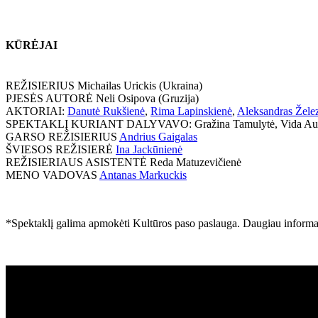
KŪRĖJAI
REŽISIERIUS Michailas Urickis (Ukraina)
PJESĖS AUTORĖ Neli Osipova (Gruzija)
AKTORIAI:
Danutė Rukšienė
,
Rima Lapinskienė
,
Aleksandras Žele
SPEKTAKLĮ KURIANT DALYVAVO: Gražina Tamulytė, Vida Auksut
GARSO REŽISIERIUS
Andrius Gaigalas
ŠVIESOS REŽISIERĖ
Ina Jackūnienė
REŽISIERIAUS ASISTENTĖ Reda Matuzevičienė
MENO VADOVAS
Antanas Markuckis
*Spektaklį galima apmokėti Kultūros paso paslauga. Daugiau inform